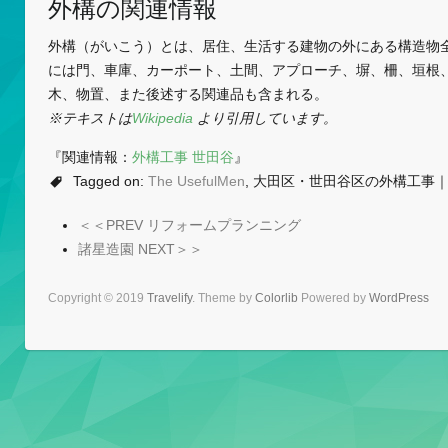
外構の関連情報
外構（がいこう）とは、居住、生活する建物の外にある構造物
には門、車庫、カーポート、土間、アプローチ、塀、柵、垣根
木、物置、また後述する関連品も含まれる。
※テキストは
Wikipedia
より引用しています。
『関連情報：
外構工事 世田谷
』
Tagged on:
The UsefulMen
, 大田区・世田谷区の外構工事｜
＜＜PREV リフォームプランニング
諸星造園 NEXT＞＞
Copyright © 2019
Travelify
. Theme by
Colorlib
Powered by
WordPress