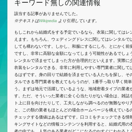
キーワード無しの関連情報
該当する記事がありませんでした。
※テキストは
Wikipedia
より引用しています。
もしこれから結婚式をする予定でいるなら、衣装に関してはレ
えます。もちろん、ウェディングドレスに関してはレンタルで
しても構わないです。しかし、和服にするにしろ、とにかく前
ですし、非常に高額な金額になってしまう可能性があるでしょ
レンタルで済ませてしまった方が合理的だといえます。実際に
衣装をレンタルできる、非常に利用しやすい専門業者に関して
るはずです。身の回りで結婚を済ませている人たちを探し、そ
タルできる専門業者を教えてもらうのが、1番手っ取り早く簡
う。まずは地元で活躍しているような、地域密着タイプの業者
す。ただ、そういった業者に全く心当たりがない場合は、雑誌
ト上に目を向けたりして、工夫しながら調べるのが無難なやり
と、この類の業者もほとんどの場合ホームページを構えている
チェックする価値はあるはずです。口コミをチェックできる情
キングサイトなどの情報コンテンツを利用すると、結婚式用の
者の中でも、人気のある業者がどこになるのかすぐにわかるよ